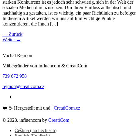
starken Konkurrenz ist es jedoch sehr schwierig, sich in der Welt der
sozialen Medien durchzusetzen. Um Ihren Einfluss authentisch und
nachhaltig zu gestalten, ist es wichtig, ein paar Richtlinien zu befolgen
In diesem Artikel werden wir uns auf fünf wichtige Punkte
konzentrieren, die Ihnen […]
←
Zurück
Weiter
→
Michal Rejmon
Mitbegründer von Influencom & CreatiCom
739 672 958
rejmon@creaticom.cz
❤️ ☕ Hergestellt mit und |
CreatiCom.cz
© 2023. influencom by
CreatiCom
Čeština
(
Tschechisch
)
English
(
Englisch
)