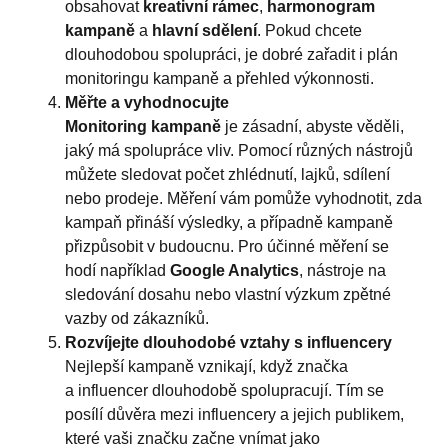
obsahovat
kreativní rámec
,
harmonogram
kampaně
a
hlavní sdělení
. Pokud chcete
dlouhodobou spolupráci, je dobré zařadit i plán
monitoringu kampaně a přehled výkonnosti.
Měřte a vyhodnocujte
Monitoring kampaně
je zásadní, abyste věděli,
jaký má spolupráce vliv. Pomocí různých nástrojů
můžete sledovat počet zhlédnutí, lajků, sdílení
nebo prodeje. Měření vám pomůže vyhodnotit, zda
kampaň přináší výsledky, a případně kampaně
přizpůsobit v budoucnu. Pro účinné měření se
hodí například
Google Analytics
, nástroje na
sledování dosahu nebo vlastní výzkum zpětné
vazby od zákazníků.
Rozvíjejte dlouhodobé vztahy s influencery
Nejlepší kampaně vznikají, když značka
a influencer dlouhodobě spolupracují. Tím se
posílí důvěra mezi influencery a jejich publikem,
které vaši značku začne vnímat jako