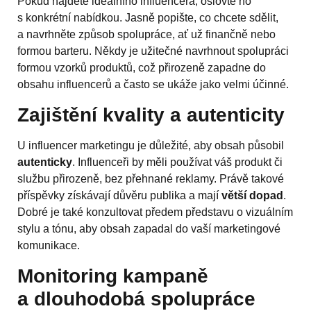
Pokud najdete ideálního influencera, oslovte ho
s konkrétní nabídkou. Jasně popište, co chcete sdělit,
a navrhněte způsob spolupráce, ať už finančně nebo
formou barteru. Někdy je užitečné navrhnout spolupráci
formou vzorků produktů, což přirozeně zapadne do
obsahu influencerů a často se ukáže jako velmi účinné.
Zajištění kvality a autenticity
U influencer marketingu je důležité, aby obsah působil
autenticky
. Influenceři by měli používat váš produkt či
službu přirozeně, bez přehnané reklamy. Právě takové
příspěvky získávají důvěru publika a mají
větší dopad
.
Dobré je také konzultovat předem představu o vizuálním
stylu a tónu, aby obsah zapadal do vaší marketingové
komunikace.
Monitoring kampaně
a dlouhodobá spolupráce