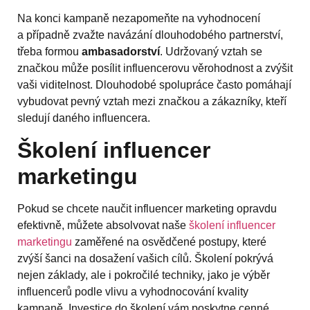
Na konci kampaně nezapomeňte na vyhodnocení
a případně zvažte navázání dlouhodobého partnerství,
třeba formou
ambasadorství
. Udržovaný vztah se
značkou může posílit influencerovu věrohodnost a zvýšit
vaši viditelnost. Dlouhodobé spolupráce často pomáhají
vybudovat pevný vztah mezi značkou a zákazníky, kteří
sledují daného influencera.
Školení influencer
marketingu
Pokud se chcete naučit influencer marketing opravdu
efektivně, můžete absolvovat naše
školení influencer
marketingu
zaměřené na osvědčené postupy, které
zvýší šanci na dosažení vašich cílů. Školení pokrývá
nejen základy, ale i pokročilé techniky, jako je výběr
influencerů podle vlivu a vyhodnocování kvality
kampaně. Investice do školení vám poskytne cenné