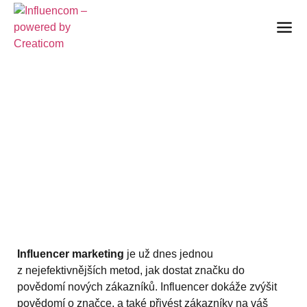
INFLUENCER
MARKETING PRO
PODNIKATELE:
OSLOVTE NOVÉ
ZÁKAZNÍKY
20. listopadu 2024
Influencer marketing
je už dnes jednou
z nejefektivnějších metod, jak dostat značku do
povědomí nových zákazníků. Influencer dokáže zvýšit
povědomí o značce, a také přivést zákazníky na váš