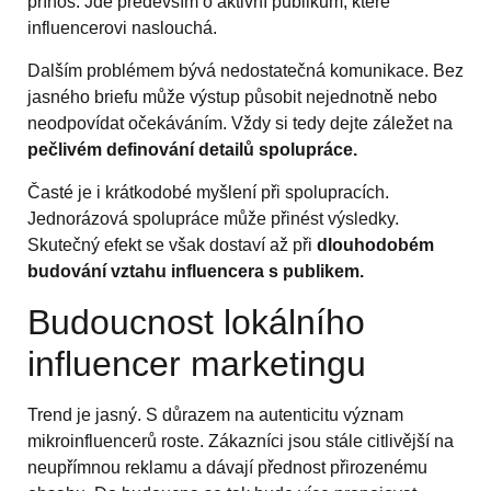
přínos. Jde především o aktivní publikum, které
influencerovi naslouchá.
Dalším problémem bývá nedostatečná komunikace. Bez
jasného briefu může výstup působit nejednotně nebo
neodpovídat očekáváním. Vždy si tedy dejte záležet na
pečlivém definování detailů spolupráce.
Časté je i krátkodobé myšlení při spolupracích.
Jednorázová spolupráce může přinést výsledky.
Skutečný efekt se však dostaví až při
dlouhodobém
budování vztahu influencera s publikem.
Budoucnost lokálního
influencer marketingu
Trend je jasný. S důrazem na autenticitu význam
mikroinfluencerů roste. Zákazníci jsou stále citlivější na
neupřímnou reklamu a dávají přednost přirozenému