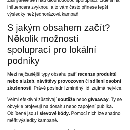
Zamyslete se i nad dlouhodobou spoluprácí. Lidé si na
influencera zvyknou, a to vám často přinese lepší
výsledky než jednorázová kampaň.
S jakým obsahem začít?
Několik možností
spoluprací pro lokální
podniky
Mezi nejčastější typy obsahu patří
recenze produktů
nebo služeb
,
návštěvy provozoven
či
sdílení osobní
zkušenosti
. Právě poslední zmíněný lidi zajímá nejvíce.
Velmi efektivní zůstávají
soutěže
nebo
giveaway
. Ty se
obvykle projevují na dosahu nebo zapojení publika.
Oblíbené jsou i
slevové kódy
. Pomocí nich lze snadno
měřit výsledky kampaně.