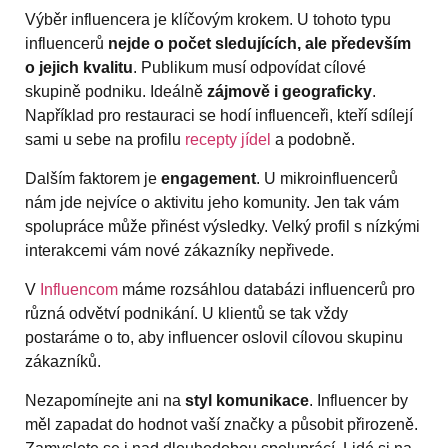
Výběr influencera je klíčovým krokem. U tohoto typu
influencerů
nejde o počet sledujících, ale především
o jejich kvalitu
. Publikum musí odpovídat cílové
skupině podniku. Ideálně
zájmově i geograficky
.
Například pro restauraci se hodí influenceři, kteří sdílejí
sami u sebe na profilu
recepty jídel
a podobně.
Dalším faktorem je
engagement
. U mikroinfluencerů
nám jde nejvíce o aktivitu jeho komunity. Jen tak vám
spolupráce může přinést výsledky. Velký profil s nízkými
interakcemi vám nové zákazníky nepřivede.
V
Influencom
máme rozsáhlou databázi influencerů pro
různá odvětví podnikání. U klientů se tak vždy
postaráme o to, aby influencer oslovil cílovou skupinu
zákazníků.
Nezapomínejte ani na
styl komunikace
. Influencer by
měl zapadat do hodnot vaší značky a působit přirozeně.