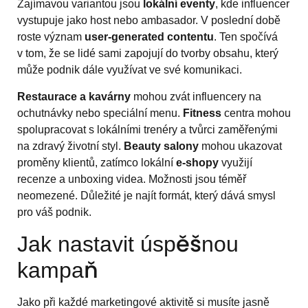
Zajímavou variantou jsou
lokální eventy
, kde influencer
vystupuje jako host nebo ambasador. V poslední době
roste význam
user-generated contentu
. Ten spočívá
v tom, že se lidé sami zapojují do tvorby obsahu, který
může podnik dále využívat ve své komunikaci.
Restaurace a kavárny
mohou zvát influencery na
ochutnávky nebo speciální menu.
Fitness
centra mohou
spolupracovat s lokálními trenéry a tvůrci zaměřenými
na zdravý životní styl.
Beauty salony
mohou ukazovat
proměny klientů, zatímco lokální
e-shopy
využijí
recenze a unboxing videa. Možnosti jsou téměř
neomezené. Důležité je najít formát, který dává smysl
pro váš podnik.
Jak nastavit úspěšnou
kampaň
Jako při každé marketingové aktivitě si musíte jasně