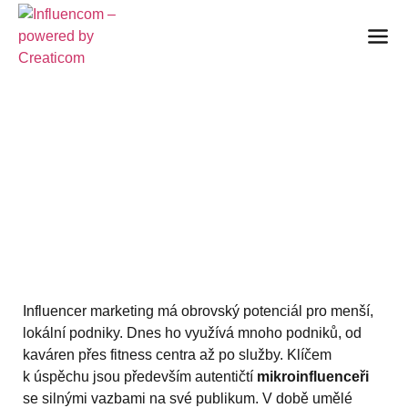
JAK MOHOU LOKÁLNÍ
PODNIKY VYUŽÍT
INFLUENCER
MARKETING
20. května 2026
Influencer marketing má obrovský potenciál pro menší,
lokální podniky. Dnes ho využívá mnoho podniků, od
kaváren přes fitness centra až po služby. Klíčem
k úspěchu jsou především autentičtí
mikroinfluenceři
se silnými vazbami na své publikum. V době umělé