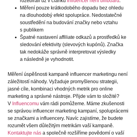
rozebírali už v článku
Influencer není billboard
.
Měření pouze krátkodobého dopadu bez ohledu
na dlouhodobý efekt spolupráce. Nedostatečné
soustředění na budování značky nebo vztahu
s publikem
Špatné nastavení affiliate odkazů a prostředků ke
sledování efektivity (slevových kupónů). Značka
tak nedokáže správně interpretovat výsledky
a následně je vyhodnotit.
Měření úspěšnosti kampaně influencer marketingu není
záležitostí náhody. Vyžaduje promyšlenou strategii,
jasné cíle, kombinaci vhodných metrik pro online
marketing a správné nástroje. Přijde vám to složité?
V
Influencomu
vám rádi pomůžeme. Máme zkušenosti
se správou influencer marketing kampaní, spoluprácemi
se značkami a influencery. Navíc zajistíme, že budete
rozumět všem důležitým metrikám vaší kampaně.
Kontaktujte nás
a společně rozšíříme povědomí o vaší