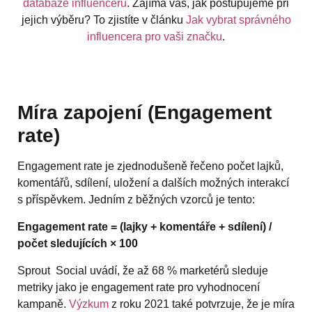
databáze influencerů
. Zajímá vás, jak postupujeme při
jejich výběru? To zjistíte v článku
Jak vybrat správného
influencera pro vaši značku
.
Míra zapojení (Engagement
rate)
Engagement rate je zjednodušeně řečeno počet lajků,
komentářů, sdílení, uložení a dalších možných interakcí
s příspěvkem. Jedním z běžných vzorců je tento:
Engagement rate = (lajky + komentáře + sdílení) /
počet sledujících × 100
Sprout Social uvádí, že až 68 % marketérů sleduje
metriky jako je engagement rate pro vyhodnocení
kampaně.
Výzkum
z roku 2021 také potvrzuje, že je míra