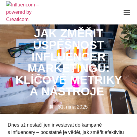
JAK ZMĚŘIT
ÚSPĚŠNOST
INFLUENCER
MARKETINGU:
KLÍČOVÉ METRIKY
A NÁSTROJE
31. října 2025
Dnes už nestačí jen investovat do kampaně
s influencery – podstatné je vědět, jak změřit efektivitu