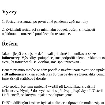
Výzvy
1. Postavit restauraci po první vlně pandemie zpět na nohy
2. Zviditelnit restauraci za minimální budget, ovšem s možností
nabídnout neomezeně poukázek do restaurace.
Řešení
Jako nejlepší cestu jsme definovali primárně komunikovat skrze
influencery
. Výsledky spolupráce jsme podpořili cílenou reklamou n
sledující influencerů, se kterými jsme spolupracovali.
Během prvního měsíce se nám podařilo navázat barterovou spoluprác
s
18 influencery
, kteří sdíleli přes
80 příspěvků a stories
, díky čemu
jsme získali statisícové dosahy.
Tyto spolupráce jsme následně využili při komunikaci s dalšími
influencery. Nyní již do svých stories přidávají příspěvky s L‘Osterií
i influenceři, se kterými nijak nespolupracujeme.
Dalším důlěžitým krokem byla aktualizace a úprava firemního zápisu