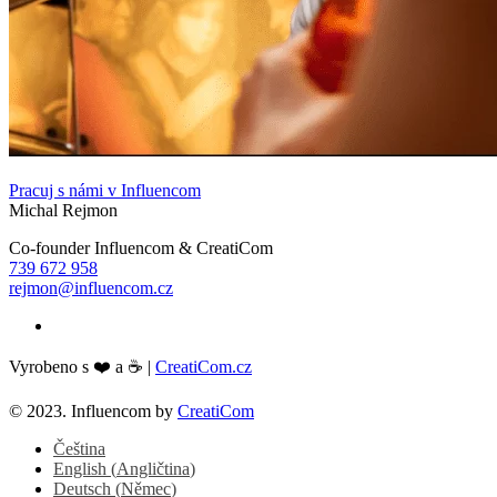
Pracuj s námi v Influencom
Michal Rejmon
Co-founder Influencom & CreatiCom
739 672 958
rejmon@influencom.cz
Vyrobeno s ❤️ a ☕ |
CreatiCom.cz
© 2023. Influencom by
CreatiCom
Čeština
English
(
Angličtina
)
Deutsch
(
Němec
)