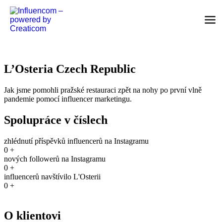
Přejít k obsahu
L’Osteria Czech Republic
Jak jsme pomohli pražské restauraci zpět na nohy po první vlně
pandemie pomocí influencer marketingu.
Spolupráce v číslech
zhlédnutí příspěvků influencerů na Instagramu
0
+
nových followerů na Instagramu
0
+
influencerů navštívilo L'Osterii
0
+
O klientovi