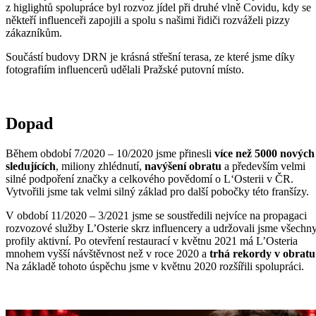
z higlightů spolupráce byl rozvoz jídel při druhé vlně Covidu, kdy se
někteří influenceři zapojili a spolu s našimi řidiči rozváželi pizzy
zákazníkům.
Součástí budovy DRN je krásná střešní terasa, ze které jsme díky
fotografiím influencerů udělali Pražské putovní místo.
Dopad
Během období 7/2020 – 10/2020 jsme přinesli
více než 5000 nových
sledujících
, miliony zhlédnutí,
navýšení obratu
a především velmi
silné podpoření značky a celkového povědomí o L‘Osterii v ČR.
Vytvořili jsme tak velmi silný základ pro další pobočky této franšízy.
V období 11/2020 – 3/2021 jsme se soustředili nejvíce na propagaci
rozvozové služby L’Osterie skrz influencery a udržovali jsme všechn
profily aktivní. Po otevření restaurací v květnu 2021 má L’Osteria
mnohem vyšší návštěvnost než v roce 2020 a
trhá rekordy v obratu
Na základě tohoto úspěchu jsme v květnu 2020 rozšířili spolupráci.