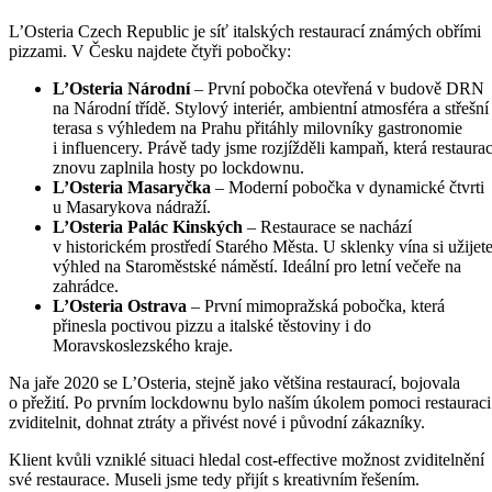
L’Osteria Czech Republic je síť italských restaurací známých obřími
pizzami. V Česku najdete čtyři pobočky:
L’Osteria Národní
– První pobočka otevřená v budově DRN
na Národní třídě. Stylový interiér, ambientní atmosféra a střešní
terasa s výhledem na Prahu přitáhly milovníky gastronomie
i influencery. Právě tady jsme rozjížděli kampaň, která restaurac
znovu zaplnila hosty po lockdownu.
L’Osteria Masaryčka
– Moderní pobočka v dynamické čtvrti
u Masarykova nádraží.
L’Osteria Palác Kinských
– Restaurace se nachází
v historickém prostředí Starého Města. U sklenky vína si užijet
výhled na Staroměstské náměstí. Ideální pro letní večeře na
zahrádce.
L’Osteria Ostrava
– První mimopražská pobočka, která
přinesla poctivou pizzu a italské těstoviny i do
Moravskoslezského kraje.
Na jaře 2020 se L’Osteria, stejně jako většina restaurací, bojovala
o přežití. Po prvním lockdownu bylo naším úkolem pomoci restauraci
zviditelnit, dohnat ztráty a přivést nové i původní zákazníky.
Klient kvůli vzniklé situaci hledal cost-effective možnost zviditelnění
své restaurace. Museli jsme tedy přijít s kreativním řešením.