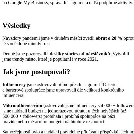
na Google My Business, správa Instagramu a další podpůrné aktivity.
Výsledky
Navzdory pandemii jsme v druhém měsíci zvedli
obrat o 20 %
oprot
té samé době minulý rok.
Denně jsme pozorovali i
desítky stories od návštěvníků
. Vytvořili
jsme trendy místo, které je populární i v roce 2021.
Jak jsme postupovali?
Influencery
jsme oslovovali přímo přes Instagram L‘Osterie
a barterové spolupráce jsme upravovali dle velikosti konkrétního
influencera.
Mikroinfluencerům
(oslovovali jsme influencery s 4 000 + followers
jsme nabízeli budget na jednorázovou útratu, u těch největších (až
500 000 + followers) probíhala i probíhá spolupráce na bázi
pravidelného měsíčního budgetu na útratu v restauraci.
Samozřejmostí bylo a nadále i pravidelné přidávání příspěvků. Jední